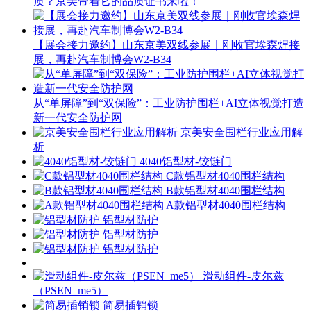
质？京美带着它的品质证书来啦！
【展会接力邀约】山东京美双线参展｜刚收官埃森焊接
展，再赴汽车制博会W2-B34
从“单屏障”到“双保险”：工业防护围栏+AI立体视觉打造
新一代安全防护网
京美安全围栏行业应用解
析
4040铝型材-铰链门
C款铝型材4040围栏结构
B款铝型材4040围栏结构
A款铝型材4040围栏结构
铝型材防护
铝型材防护
铝型材防护
滑动组件-皮尔兹
（PSEN_me5）
简易插销锁