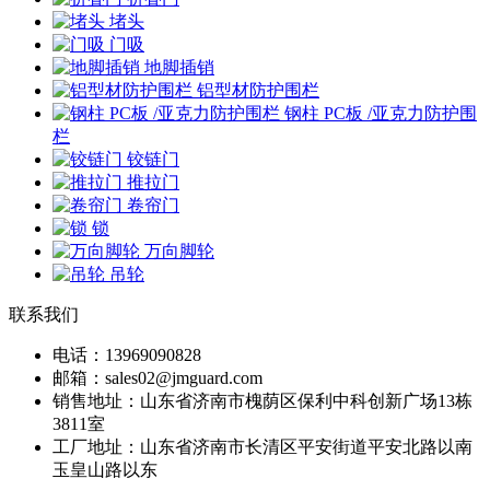
堵头
门吸
地脚插销
铝型材防护围栏
钢柱 PC板 /亚克力防护围
栏
铰链门
推拉门
卷帘门
锁
万向脚轮
吊轮
联系我们
电话：13969090828
邮箱：sales02@jmguard.com
销售地址：山东省济南市槐荫区保利中科创新广场13栋
3811室
工厂地址：山东省济南市长清区平安街道平安北路以南
玉皇山路以东