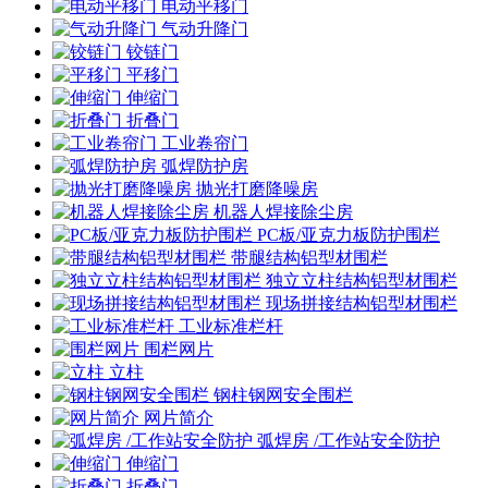
电动平移门
气动升降门
铰链门
平移门
伸缩门
折叠门
工业卷帘门
弧焊防护房
抛光打磨降噪房
机器人焊接除尘房
PC板/亚克力板防护围栏
带腿结构铝型材围栏
独立立柱结构铝型材围栏
现场拼接结构铝型材围栏
工业标准栏杆
围栏网片
立柱
钢柱钢网安全围栏
网片简介
弧焊房 /工作站安全防护
伸缩门
折叠门