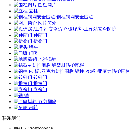
围栏网片
立柱
钢柱钢网安全围栏
网片简介
弧焊房 /工作站安全防护
伸缩门
折叠门
堵头
门吸
地脚插销
铝型材防护围栏
钢柱 PC板 /亚克力防护围
铰链门
推拉门
卷帘门
锁
万向脚轮
吊轮
联系我们
电话：13969090828