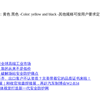
 -颜色：黄色 黑色 -Color: yellow and black -其他规格可按用户要求定
获全球高端工业市场
，靠的从来不是低价
，破解场站安全防护痛点
不齐、出口客户不认资质？京美带着它的品质证书来啦！
｜刚收官埃森焊接展，再赴汽车制博会W2-B34
I立体视觉打造新一代安全防护网