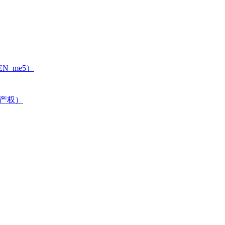
N_me5）
识产权）