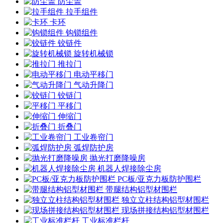
防尘盖
拉手组件
卡环
钩锁组件
铰链件
旋转机械锁
推拉门
电动平移门
气动升降门
铰链门
平移门
伸缩门
折叠门
工业卷帘门
弧焊防护房
抛光打磨降噪房
机器人焊接除尘房
PC板/亚克力板防护围栏
带腿结构铝型材围栏
独立立柱结构铝型材围栏
现场拼接结构铝型材围栏
工业标准栏杆