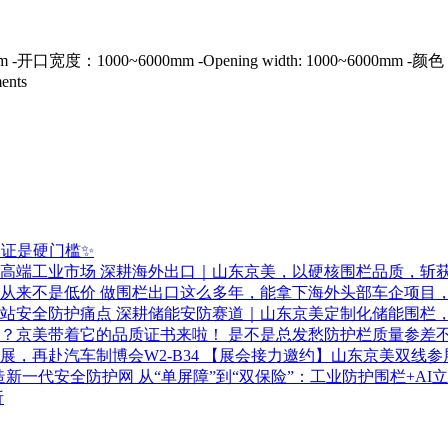
0mm -开口宽度：1000~6000mm -Opening width: 1000~6000mm
ments
证是硬门槛✨
深耕海外出口｜山东京美，以硬核围栏品质，斩
做围栏出口这么多年，能拿下海外头部车企项目
深耕储能安防赛道｜山东京美定制化储能围栏
是不是总发愁防护栏质量参差
【展会接力邀约】山东京美双线参展
从“单屏障”到“双保险”：工业防护围栏+A
析