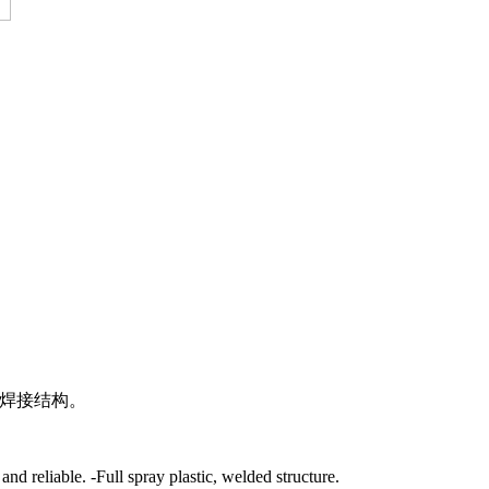
，焊接结构。
d reliable. -Full spray plastic, welded structure.